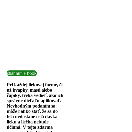
stiahnuť e-book
Pri každej liekovej forme, či
už kvapky, masti alebo
čapíky, treba vedieť, ako ich
správne dieťaťu aplikovať.
Nevhodným podaním sa
môže ľahko stať, že sa do
tela nedostane celá dávka
lieku a liečba nebude
účinná. V tejto zdarma