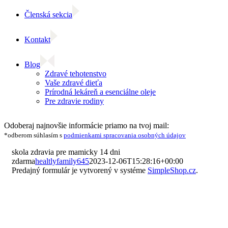
Členská sekcia
Kontakt
Blog
Zdravé tehotenstvo
Vaše zdravé dieťa
Prírodná lekáreň a esenciálne oleje
Pre zdravie rodiny
Facebook
Instagram
Email
Odoberaj najnovšie informácie priamo na tvoj mail:
*odberom súhlasím s
podmienkami spracovania osobných údajov
skola zdravia pre mamicky 14 dni
zdarma
healtlyfamily645
2023-12-06T15:28:16+00:00
Predajný formulár je vytvorený v systéme
SimpleShop.cz
.