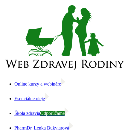
Skip
to
content
Online kurzy a webináre
Esenciálne oleje
Škola zdravia
Odporúčame
PharmDr. Lenka Bukviarová