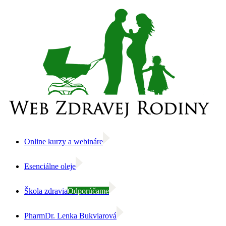
Skip
to
content
Online kurzy a webináre
Esenciálne oleje
Škola zdravia
Odporúčame
PharmDr. Lenka Bukviarová