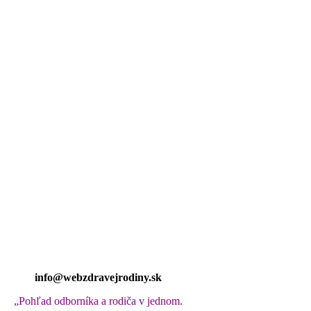
ú farmakológiu a lekárenstvo,
zakladateľka
osvetového projektu Web 
i o zdravie detí – od bábätiek až po školákov,
a to vďaka prevencii a p
Užime si s deťmi prichádzajúcu jeseň
V ZDRAVÍ, V POKOJI a s LÁSKOU ❤!
Teším sa na Vás!
info@webzdravejrodiny.sk
„Pohľad odborníka a rodiča v jednom.