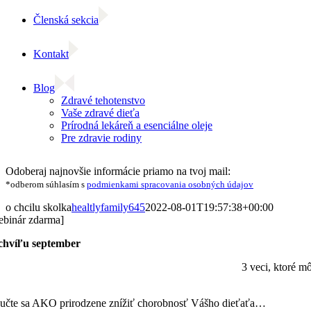
Členská sekcia
Kontakt
Blog
Zdravé tehotenstvo
Vaše zdravé dieťa
Prírodná lekáreň a esenciálne oleje
Pre zdravie rodiny
Facebook
Instagram
Email
Odoberaj najnovšie informácie priamo na tvoj mail:
*odberom súhlasím s
podmienkami spracovania osobných údajov
o chcilu skolka
healtlyfamily645
2022-08-01T19:57:38+00:00
ebinár zdarma]
chvíľu september
3 veci, ktoré m
učte sa AKO prirodzene znížiť chorobnosť Vášho dieťaťa…