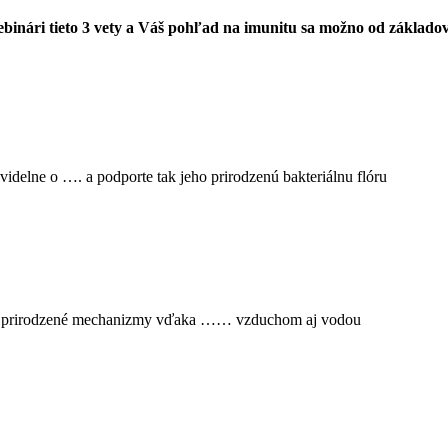
webinári tieto 3 vety a Váš pohľad na imunitu sa možno od základo
ravidelne o …. a podporte tak jeho prirodzenú bakteriálnu flóru
te prirodzené mechanizmy vďaka …… vzduchom aj vodou