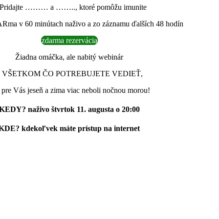
 Pridajte ……… a …….., ktoré pomôžu imunite
Rma v 60 minútach naživo a zo záznamu ďalších 48 hodín
zdarma rezervácia
Žiadna omáčka, ale nabitý webinár
o VŠETKOM ČO POTREBUJETE VEDIEŤ,
 pre Vás jeseň a zima viac neboli nočnou morou!
KEDY?
naživo štvrtok 11. augusta o 20:00
KDE?
kdekoľvek máte prístup na internet
KTO Vás webinárom prevedie?