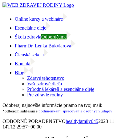
Skip
to
content
Online kurzy a webináre
Esenciálne oleje
Škola zdravia
Odporúčame
PharmDr. Lenka Bukviarová
Členská sekcia
Kontakt
Blog
Zdravé tehotenstvo
Vaše zdravé dieťa
Prírodná lekáreň a esenciálne oleje
Pre zdravie rodiny
Facebook
Instagram
Email
Odoberaj najnovšie informácie priamo na tvoj mail:
*odberom súhlasím s
podmienkami spracovania osobných údajov
ODBORNÉ PORADENSTVO
healtlyfamily645
2023-11-
14T12:29:57+00:00