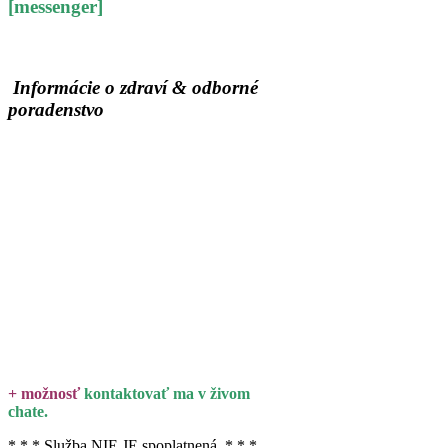
[messenger]
Informácie o zdraví & odborné
poradenstvo
+ možnosť
kontaktovať ma v živom
chate.
* * * Služba NIE JE spoplatnená * * *