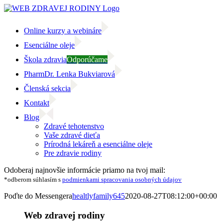
Skip
to
content
Online kurzy a webináre
Esenciálne oleje
Škola zdravia
Odporúčame
PharmDr. Lenka Bukviarová
Členská sekcia
Kontakt
Blog
Zdravé tehotenstvo
Vaše zdravé dieťa
Prírodná lekáreň a esenciálne oleje
Pre zdravie rodiny
Facebook
Instagram
Email
Odoberaj najnovšie informácie priamo na tvoj mail:
*odberom súhlasím s
podmienkami spracovania osobných údajov
Poďte do Messengera
healtlyfamily645
2020-08-27T08:12:00+00:00
Web zdravej rodiny