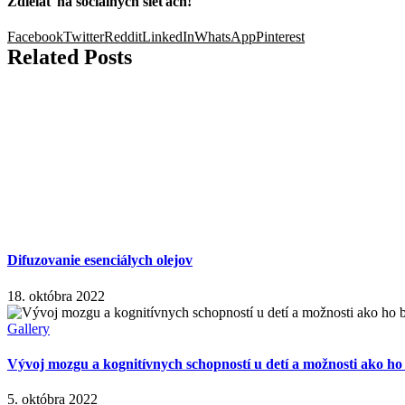
Zdielať na sociálnych sieťach!
Facebook
Twitter
Reddit
LinkedIn
WhatsApp
Pinterest
Related Posts
Difuzovanie esenciálych olejov
18. októbra 2022
Gallery
Vývoj mozgu a kognitívnych schopností u detí a možnosti ako ho
5. októbra 2022