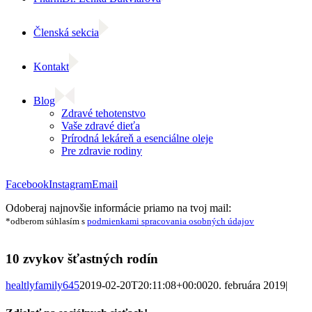
Členská sekcia
Kontakt
Blog
Zdravé tehotenstvo
Vaše zdravé dieťa
Prírodná lekáreň a esenciálne oleje
Pre zdravie rodiny
Facebook
Instagram
Email
Odoberaj najnovšie informácie priamo na tvoj mail:
*odberom súhlasím s
podmienkami spracovania osobných údajov
10 zvykov šťastných rodín
healtlyfamily645
2019-02-20T20:11:08+00:00
20. februára 2019
|