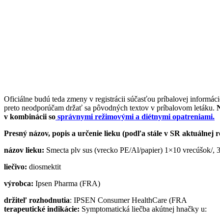
Oficiálne budú teda zmeny v registrácii súčasťou príbalovej informác
preto neodporúčam držať sa pôvodných textov v príbalovom letáku.
v kombinácii so
správnymi režimovými a diétnymi opatreniami.
Presný názov, popis a určenie lieku (podľa stále v SR aktuálnej re
názov lieku:
Smecta plv sus (vrecko PE/Al/papier) 1×10 vrecúšok/, 
liečivo:
diosmektit
výrobca:
Ipsen Pharma (FRA)
držiteľ rozhodnutia
: IPSEN Consumer HealthCare (FRA
terapeutické indikácie:
Symptomatická liečba akútnej hnačky u: