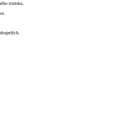
ného roztoku,
ku.
 dospelých.