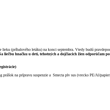
ie lieku (príbalového letáku) na konci septembra. Vtedy budú pravdepod
Na liečbu hnačku u detí, tehotných a dojčiacich žien odporúčam p
gistrácie)
3g prášok na prípravu suspenzie a Smecta plv sus (vrecko PE/Al/papier