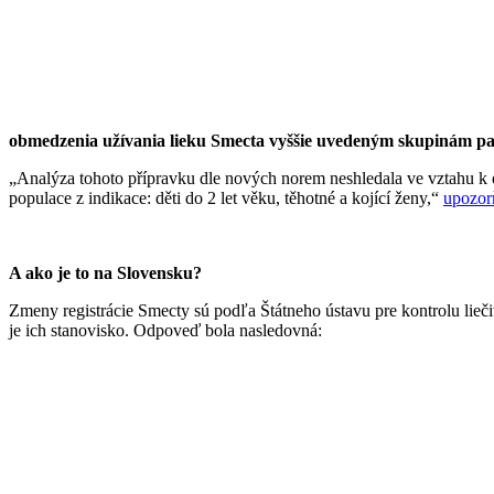
obmedzenia užívania lieku Smecta vyššie uvedeným skupinám pac
„Analýza tohoto přípravku dle nových norem neshledala ve vztahu k o
populace z indikace: děti do 2 let věku, těhotné a kojící ženy,“
upozor
A ako je to na Slovensku?
Zmeny registrácie Smecty sú podľa Štátneho ústavu pre kontrolu li
je ich stanovisko. Odpoveď bola nasledovná: