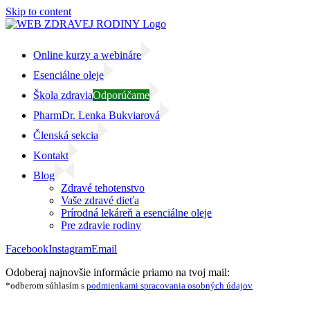
Skip to content
Online kurzy a webináre
Esenciálne oleje
Škola zdravia
Odporúčame
PharmDr. Lenka Bukviarová
Členská sekcia
Kontakt
Blog
Zdravé tehotenstvo
Vaše zdravé dieťa
Prírodná lekáreň a esenciálne oleje
Pre zdravie rodiny
Facebook
Instagram
Email
Odoberaj najnovšie informácie priamo na tvoj mail:
*odberom súhlasím s
podmienkami spracovania osobných údajov