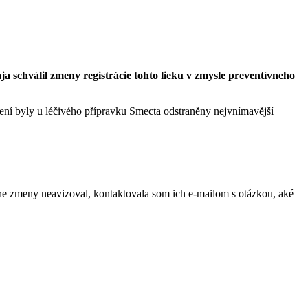
a schválil zmeny registrácie tohto lieku v zmysle preventívneho
ření byly u léčivého přípravku Smecta odstraněny nejvnímavější
ne zmeny neavizoval, kontaktovala som ich e-mailom s otázkou, aké