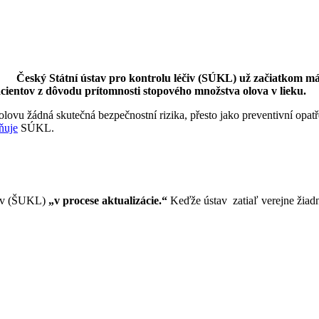
Český Státní ústav pro kontrolu léčiv (SÚKL) už začiatkom máj
ientov z dôvodu prítomnosti stopového množstva olova v lieku.
lovu žádná skutečná bezpečnostní rizika, přesto jako preventivní opat
ňuje
SÚKL.
ečiv (ŠUKL)
„v procese aktualizácie.“
Keďže ústav zatiaľ verejne žiad