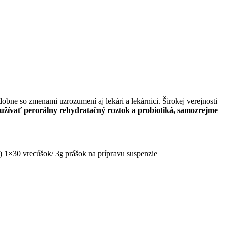
obne so zmenami uzrozumení aj lekári a lekárnici. Širokej verejnosti
oužívať perorálny rehydratačný roztok a probiotiká, samozrejme
) 1×30 vrecúšok/ 3g prášok na prípravu suspenzie