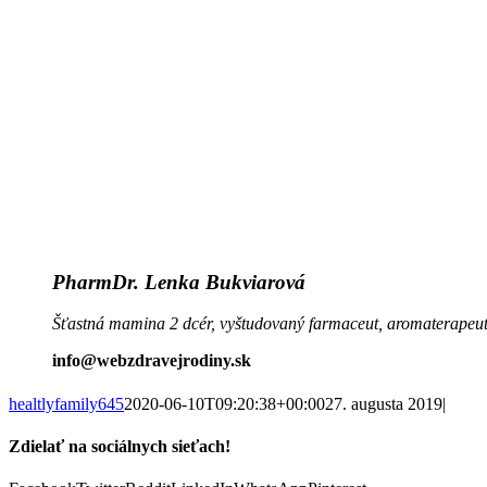
PharmDr. Lenka Bukviarová
Šťastná mamina 2 dcér, vyštudovaný
farmaceut, aromaterapeut
info@webzdravejrodiny.sk
healtlyfamily645
2020-06-10T09:20:38+00:00
27. augusta 2019
|
Zdielať na sociálnych sieťach!