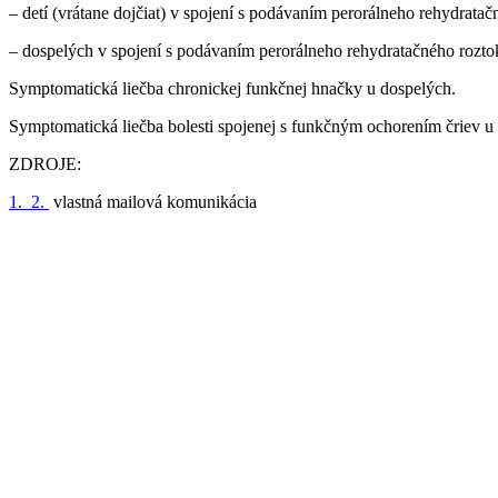
– detí (vrátane dojčiat) v spojení s podávaním perorálneho rehydratač
– dospelých v spojení s podávaním perorálneho rehydratačného rozto
Symptomatická liečba chronickej funkčnej hnačky u dospelých.
Symptomatická liečba bolesti spojenej s funkčným ochorením čriev u
ZDROJE:
1.
2.
vlastná mailová komunikácia